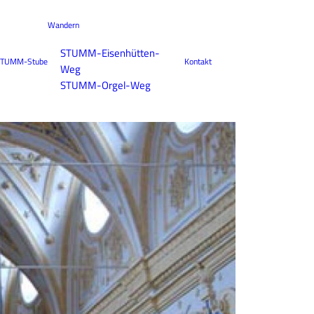
Wandern
STUMM-Eisenhütten-
TUMM-Stube
Kontakt
Weg
STUMM-Orgel-Weg