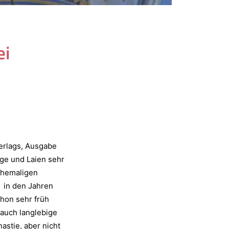
ei
erlags, Ausgabe
ige und Laien sehr
 ehemaligen
n in den Jahren
chon sehr früh
auch langlebige
stie, aber nicht