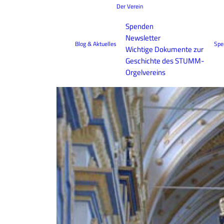
Der Verein
Spenden
Newsletter
Blog & Aktuelles
Spe
Wichtige Dokumente zur
Geschichte des STUMM-
Orgelvereins