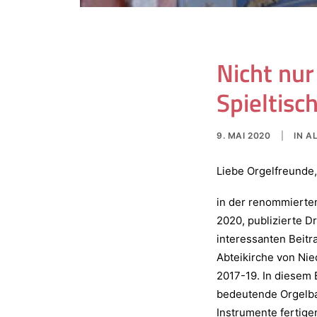
Nicht nu
Spieltisc
9. MAI 2020
|
IN
A
Liebe Orgelfreunde,
in der renommierten
2020, publizierte D
interessanten Beitr
Abteikirche von Nie
2017-19. In diesem 
bedeutende Orgelbau
Instrumente fertige