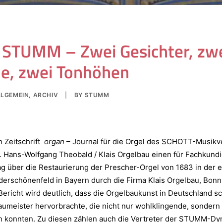
r STUMM – Zwei Gesichter, zw
he, zwei Tonhöhen
LLGEMEIN
,
ARCHIV
|
BY
STUMM
 Zeitschrift
organ
– Journal für die Orgel des SCHOTT-Musikv
r. Hans-Wolfgang Theobald / Klais Orgelbau einen für Fachkund
ag über die Restaurierung der Prescher-Orgel von 1683 in der
derschönenfeld in Bayern durch die Firma Klais Orgelbau, Bon
Bericht wird deutlich, dass die Orgelbaukunst in Deutschland s
meister hervorbrachte, die nicht nur wohlklingende, sondern 
n konnten. Zu diesen zählen auch die Vertreter der STUMM-Dyna