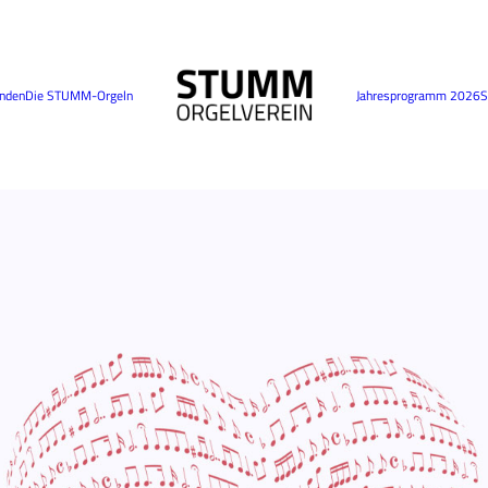
nden
Die STUMM-Orgeln
Jahresprogramm 2026
S