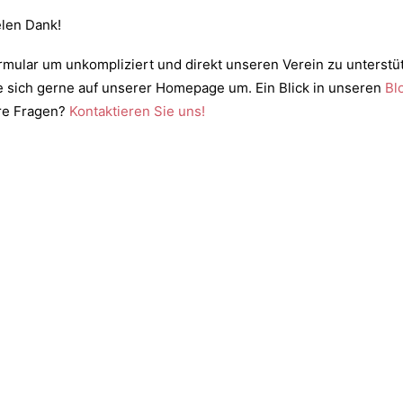
elen Dank!
mular um unkompliziert und direkt unseren Verein zu unterst
e sich gerne auf unserer Homepage um. Ein Blick in unseren
Bl
ere Fragen?
Kontaktieren Sie uns!
mm-Orgelverein Rhaunen-Sulzbach 1975 e.V. |
Impressum & Datenschu