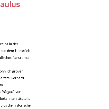
Paulus
eins in der
r aus dem Hunsrück
alisches Panorama
öhnlich großer
leitete Gerhard
pa.
en Wegen“
von
r bekannten
„Batalla
ulus die historische