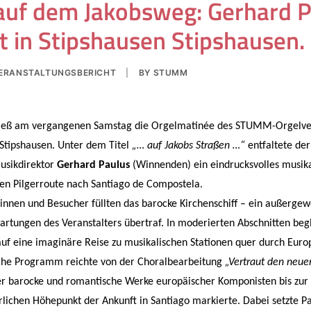
auf dem Jakobsweg: Gerhard 
t in Stipshausen Stipshausen.
ERANSTALTUNGSBERICHT
|
BY
STUMM
stieß am vergangenen Samstag die Orgelmatinée des STUMM-Orgelver
 Stipshausen. Unter dem Titel
„… auf Jakobs Straßen …“
entfaltete de
sikdirektor
Gerhard Paulus
(Winnenden) ein eindrucksvolles musik
hen Pilgerroute nach Santiago de Compostela.
innen und Besucher füllten das barocke Kirchenschiff – ein außergew
artungen des Veranstalters übertraf. In moderierten Abschnitten beg
uf eine imaginäre Reise zu musikalischen Stationen quer durch Euro
che Programm reichte von der Choralbearbeitung
„Vertraut den neu
er barocke und romantische Werke europäischer Komponisten bis zu
erlichen Höhepunkt der Ankunft in Santiago markierte. Dabei setzte Pa