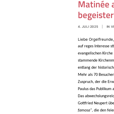
Matinée 
begeister
4. JULI 2025
|
IN
V
Liebe Orgelfreunde,
auf reges Interesse 
evangelischen Kirche
stammende Kirchenmu
entlang der historisc
Mehr als 70 Besucher
Zuspruch, der die Erw
Paulus das Publikum a
Das abwechslungsrei
Gottfried Neupert üb
famosa“
, die den fei