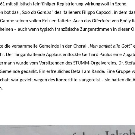
mit stilistisch feinfühliger Registrierung wirkungsvoll in Szene.
en bot das
„Solo da Gamba“
des Italieners Filippo Capocci, in dem d
ambe seinen vollen Reiz entfaltete. Auch das
Offertoire
von Boëly li
cheinen – auch wenn typisch französische Zungenstimmen in dieser O
te die versammelte Gemeinde in den Choral
„Nun danket alle Gott“
e
hr. Der langanhaltende Applaus entlockte Gerhard Paulus eine Zugab
mermann wurde vom Vorsitzenden des STUMM-Orgelvereins, Dr. Stefan
 Gemeinde gedankt. Ein erfreuliches Detail am Rande: Eine Gruppe v
haft war gezielt wegen des Konzerttitels angereist – sie hatten die 
n.