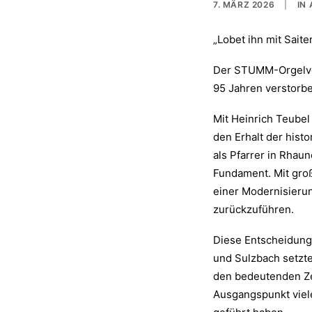
7. MÄRZ 2026
|
IN
„Lobet ihn mit Saite
Der STUMM-Orgelve
95 Jahren verstorbe
Mit Heinrich Teubel
den Erhalt der his
als Pfarrer in Rhau
Fundament. Mit groß
einer Modernisierun
zurückzuführen.
Diese Entscheidung
und Sulzbach setzte
den bedeutenden Ze
Ausgangspunkt viel