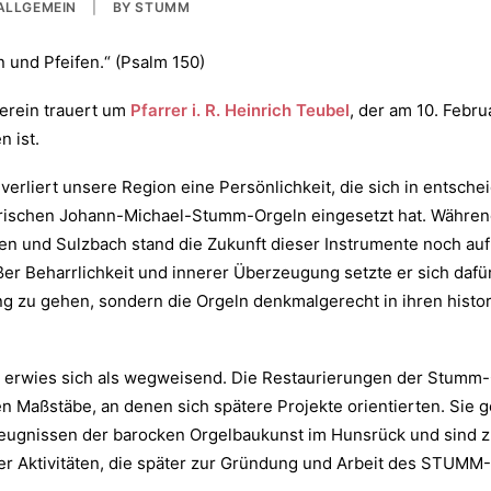
ALLGEMEIN
|
BY
STUMM
n und Pfeifen.“ (Psalm 150)
rein trauert um
Pfarrer i. R. Heinrich Teubel
, der am 10. Febru
n ist.
 verliert unsere Region eine Persönlichkeit, die sich in entsch
torischen Johann-Michael-Stumm-Orgeln eingesetzt hat. Währen
nen und Sulzbach stand die Zukunft dieser Instrumente noch au
er Beharrlichkeit und innerer Überzeugung setzte er sich dafür
g zu gehen, sondern die Orgeln denkmalgerecht in ihren histo
 erwies sich als wegweisend. Die Restaurierungen der Stumm
n Maßstäbe, an denen sich spätere Projekte orientierten. Sie 
ugnissen der barocken Orgelbaukunst im Hunsrück und sind z
er Aktivitäten, die später zur Gründung und Arbeit des STUMM