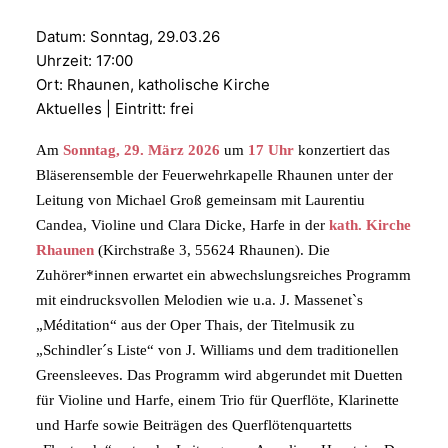
Datum:
Sonntag, 29.03.26
Uhrzeit:
17:00
Ort:
Rhaunen, katholische Kirche
Aktuelles | Eintritt: frei
Am
Sonntag, 29. März 2026
um
17 Uhr
konzertiert das
Bläserensemble der Feuerwehrkapelle Rhaunen unter der
Leitung von Michael Groß gemeinsam mit Laurentiu
Candea, Violine und Clara Dicke, Harfe in der
kath. Kirche
Rhaunen
(Kirchstraße 3, 55624 Rhaunen). Die
Zuhörer*innen erwartet ein abwechslungsreiches Programm
mit eindrucksvollen Melodien wie u.a. J. Massenet`s
„Méditation“ aus der Oper Thais, der Titelmusik zu
„Schindler´s Liste“ von J. Williams und dem traditionellen
Greensleeves. Das Programm wird abgerundet mit Duetten
für Violine und Harfe, einem Trio für Querflöte, Klarinette
und Harfe sowie Beiträgen des Querflötenquartetts