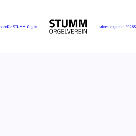
nden
Die STUMM-Orgeln
Jahresprogramm 2026
S