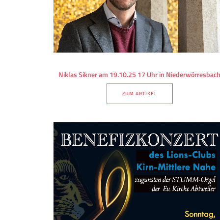
Niklas Sikner am 19.10.25 17 Uhr in Niederwörresbac
ZUM ARTIKEL