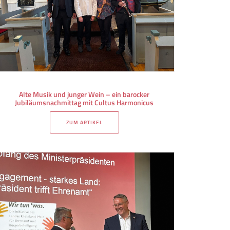
Alte Musik und junger Wein – ein barocker
Jubiläumsnachmittag mit Cultus Harmonicus
ZUM ARTIKEL