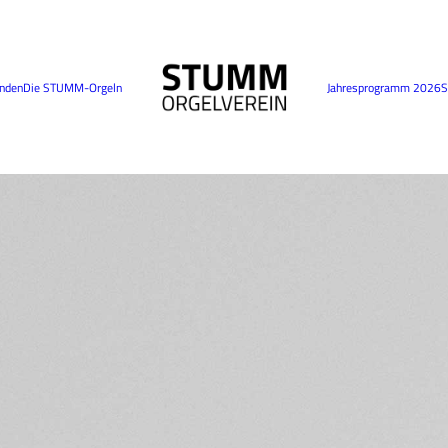
nden
Die STUMM-Orgeln
Jahresprogramm 2026
S